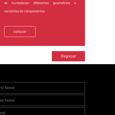
se humedecen diferentes geometrías o
variantes de componentes.
conocer
Regresar
First Name
Last Name
Email