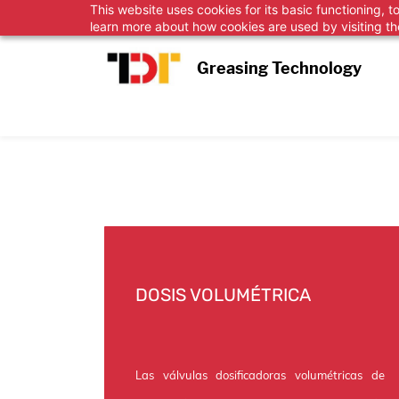
This website uses cookies for its basic functioning,
Skip
learn more about how cookies are used by visiting t
to
Greasing Technology
main
content
DOSIS VOLUMÉTRICA
Las válvulas dosificadoras volumétricas de