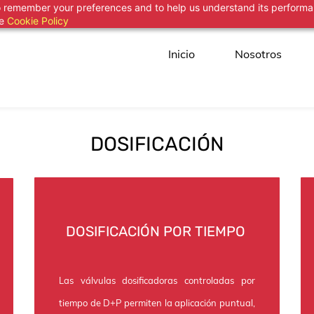
 to remember your preferences and to help us understand its perform
he
Cookie Policy
Inicio
Nosotros
DOSIFICACIÓN
DOSIFICACIÓN POR TIEMPO
Las válvulas dosificadoras controladas por
tiempo de D+P permiten la aplicación puntual,